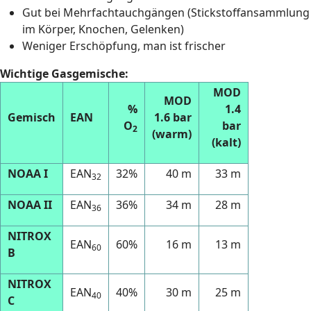
Gut bei Mehrfachtauchgängen (Stickstoffansammlung
im Körper, Knochen, Gelenken)
Weniger Erschöpfung, man ist frischer
Wichtige Gasgemische:
MOD
MOD
%
1.4
Gemisch
EAN
1.6 bar
O
bar
2
(warm)
(kalt)
NOAA I
EAN
32%
40 m
33 m
32
NOAA II
EAN
36%
34 m
28 m
36
NITROX
EAN
60%
16 m
13 m
60
B
NITROX
EAN
40%
30 m
25 m
40
C