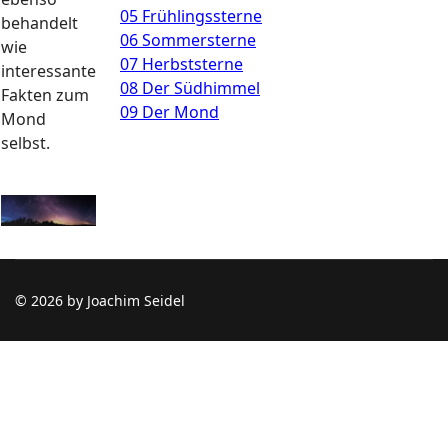
05 Frühlingssterne
behandelt
06 Sommersterne
wie
07 Herbststerne
interessante
08 Der Südhimmel
Fakten zum
09 Der Mond
Mond
selbst.
© 2026 by Joachim Seidel